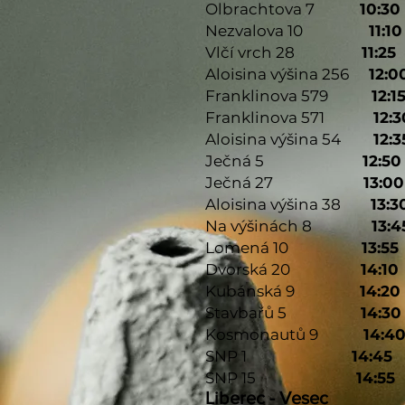
Olbrachtova 7
10:30
Nezvalova 10
11:10
Vlčí vrch 28
11:25
Aloisina výšina 256
12:0
Franklinova 579
12:1
Franklinova 571
12:3
Aloisina výšina 54
12:3
Ječná 5
12:50
Ječná 27
13:00
Aloisina výšina 38
13:3
Na výšinách 8
13:4
Lomená 10
13:55
Dvorská 20
14:10
Kubánská 9
14:20
Stavbařů 5
14:30
Kosmonautů 9
14:4
SNP 1
14:45
SNP 15
14:55
Liberec - Vesec