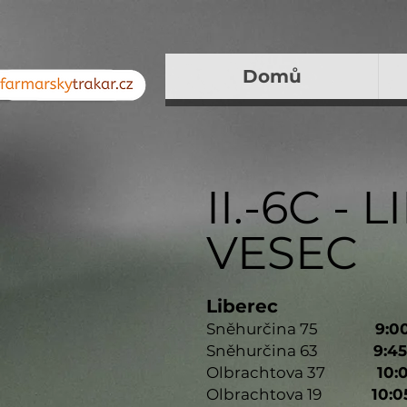
Domů
II.-6C -
VESEC
Liberec
Sněhurčina 75
9:0
Sněhurčina 63
9:45
Olbrachtova 37
10:0
Olbrachtova 19
10:0