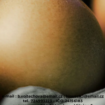
0
e-mail :
b.vojtechova@email.cz
;
hlousek.l@email.cz
tel.
724993223
- IČO 24156183