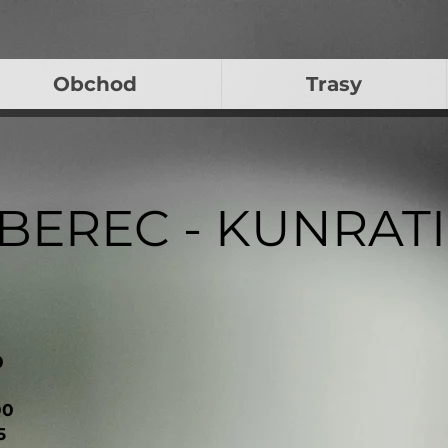
Obchod
Trasy
 LIBEREC - KUNRAT
0
0
5