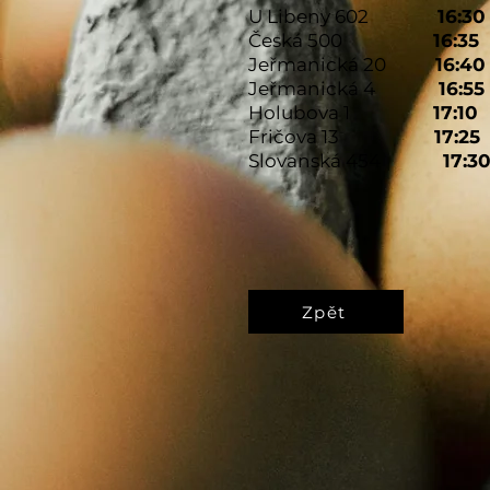
U Libeny 602
16:30
Česká 500
16:35
Jeřmanická 20
16:40
Jeřmanická 4
16:55
Holubova 1
17:10
Fričova 13
17:25
Slovanská 454
17:3
Zpět