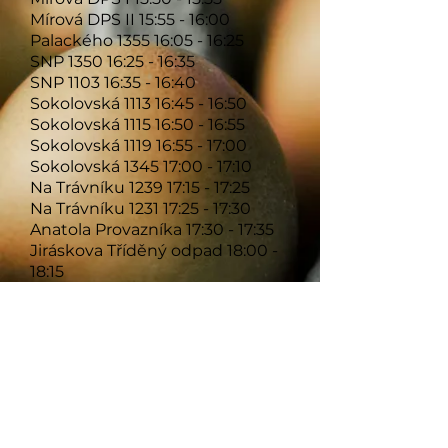
Mírová DPS II 15:55
- 16:00
Palackého 1355 16:05 - 16:25
SNP 1350 16:25 - 16:35
SNP 1103 16:35 - 16:40
Sokolovská 1113 16:45 - 16:50
Sokolovská 1115 16:50 - 16:55
Sokolovská 1119 16:55 - 17:00
Sokolovská 1345 17:00 - 17:10
Na Trávníku 1239 17:15 - 17:25
Na Trávníku 1231 17:25 - 17:30
Anatola Provazníka 17:30 - 17:35
Jiráskova Tříděný odpad 18:00 -
18:15
Janáčova Panorama 18:20 - 18:30
Zpět
e-mail :
b.vojtechova@email.cz
;
hlousek.l@email.cz
tel.
724993223
- IČO
24156183