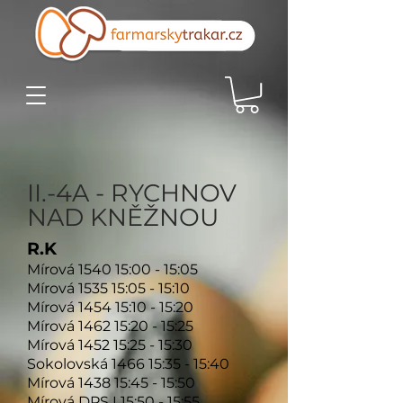
II.-4A - RYCHNOV
NAD KNĚŽNOU
R.K
Mírová 1540 15:00 - 15:05
Mírová 1535 15:05
- 15:10
Mírová 1454 15:10
- 15:20
Mírová 1462 15:20
- 15:25
Mírová 1452 15:25
- 15:30
Sokolovská 1466 15:35 - 15:40
Mírová 1438 15:45
- 15:50
Mírová DPS I 15:50
- 15:55