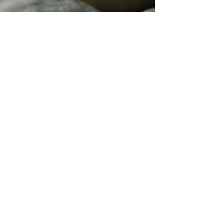
Zpět
e-mail :
b.vojtechova@email.cz
;
hlousek.l@email.cz
tel.
724993223
- IČO
24156183