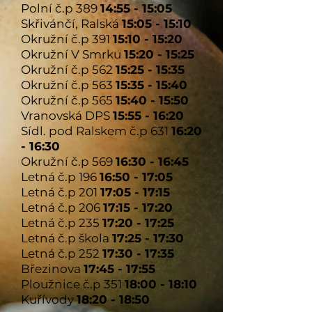
Polní č.p 389
14:55 - 15:05
Skřivánčí, Ralská
15:05 - 15:10
Okružní č.p 391
15:10 - 15:20
Okružní V Smrku
15:20 - 15:25
Okružní č.p 562
15:25 - 15:35
Okružní č.p 563
15:35 - 15:40
Okružní č.p 565
15:40 - 15:50
Vranovská DPS
15:55 - 16:20
Sídl. pod Ralskem č.p 631
16:20
- 16:30
Okružní č.p 569
16:30 - 16:45
Letná č.p 196
16:50 - 17:05
Letná č.p 201
17:05 - 17:15
Letná č.p 206
17:15 - 17:20
Letná č.p 235
17:20 - 17:25
Letná č.p škola
17:25 - 17:30
Letná č.p 252
17:30 - 17:35
Březinova
17:45 - 17:55
Ploužnice č.p 351
18:00 - 18:10
Kuřívody
18:20 - 18:50