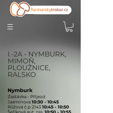
I.-2A - NYMBURK,
MIMOŇ,
PLOUŽNICE,
RALSKO
Nymburk
Zastávka - Příjezd
Jasmínova
10:30 - 10:45
Růžová č.p 2143
10:45 - 10:50
Šeříková aut. zas.
10:50 - 10:55