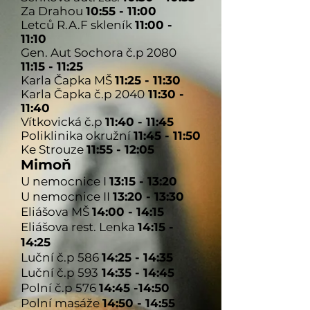
Za Drahou
10:55 - 11:00
Letců R.A.F skleník
11:00 -
11:10
Gen. Aut Sochora č.p 2080
11:15 - 11:25
Karla Čapka MŠ
11:25 - 11:30
Karla Čapka č.p 2040
11:30 -
11:40
Vítkovická č.p
11:40 - 11:45
Poliklinika okružní
11:45 - 11:50
Ke Strouze
11:55 - 12:05
Mimoň
U nemocnice I
13:15 - 13:20
U nemocnice II
13:20 - 13:30
Eliášova MŠ
14:00 - 14:15
Eliášova rest. Lenka
14:15 -
14:25
Luční č.p 586
14:25 - 14:35
Luční č.p 593
14:35 - 14:45
Polní č.p 576
14:45 -14:50
Polní masáže
14:50 - 14:55