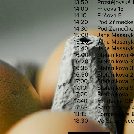
13:50
Prostějo
14:00
Fričo
14:10
Fričov
14:20
Pod Záme
14:30
Pod Zámečke
15:00
Jana Masa
15:20
Jana Mas
15:40
Jana Masar
16:00
Štefani
16:20
Štefaniko
16:35
Štefaniko
16:50
Štefanik
17:00
Štefanik
17:10
Štefani
17:20
Štefanik
17:40
Hradeck
17:55
Šantroc
18:15
Formánko
18:30
Ve Stromovc