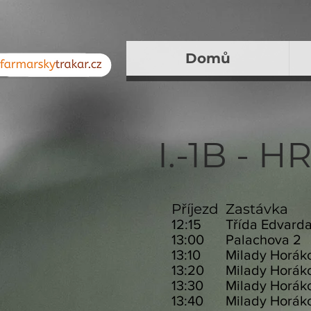
Domů
I.-1B -
Příjezd
Zastávka
12:15
Třída Edvard
13:00
Palac
13:10
Milady Ho
13:20
Milady Ho
13:30
Milady Hor
13:40
Milady Ho