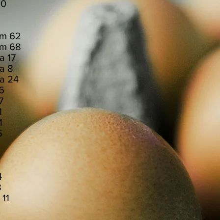
vská 10
va 13
a 5
čkem 62
m 68
ryka 17
aryka 8
yka 24
kova 46
va 37
va 31
ova 21
ova 15
kova 9
ova 1
á 105
hova 4
va 8
e 11