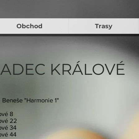
Obchod
Trasy
 HRADEC KRÁLOVÉ
a Beneše "Harmonie 1"
hova 2
rákové 8
rákové 22
ákové 34
rákové 44