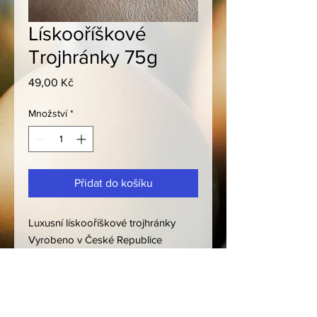
Lískooříškové
Trojhránky 75g
Cena
49,00 Kč
Množství
*
Přidat do košíku
Luxusní lískooříškové trojhránky
Vyrobeno v České Republice
OBCHODNÍ PODMÍNKY