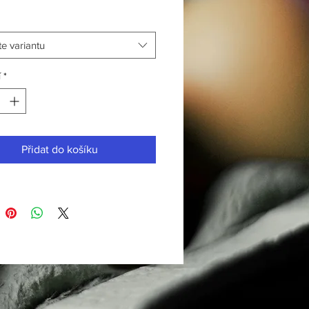
e variantu
í
*
Přidat do košíku