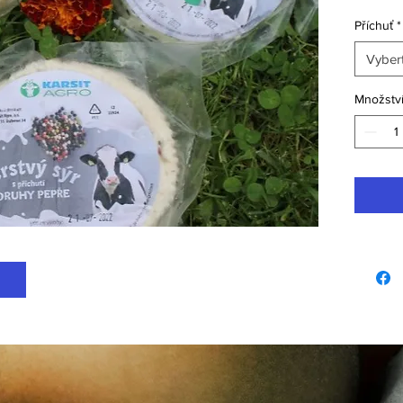
Příchuť
*
Vybert
Množstv