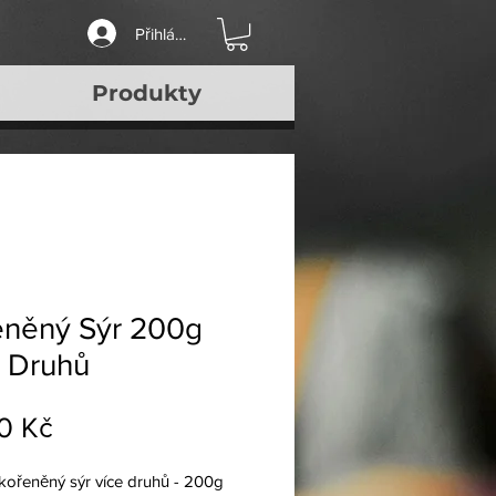
Přihlásit se
Produkty
eněný Sýr 200g
 Druhů
Cena
0 Kč
kořeněný sýr více druhů - 200g